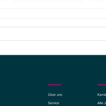
Jurassic World: Die
A Mi
Wiedergeburt feiert wilde
Spec
Premiere in Berlin
Wer wir sind
Kar
Über uns
Karri
Service
Alle 