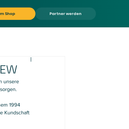
um Shop
Partner werden
IEW
m unsere  
rsorgen.
inem 1994 
e Kundschaft 