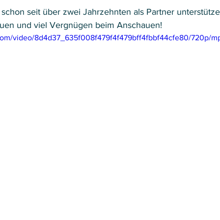
 schon seit über zwei Jahrzehnten als Partner unterstütz
rauen und viel Vergnügen beim Anschauen!
ic.com/video/8d4d37_635f008f479f4f479bff4fbbf44cfe80/720p/mp