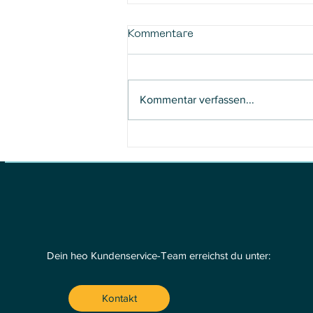
Kommentare
Kommentar verfassen...
Toyplosion 2025 in
Castrop-Rauxel – Ein
voller Erfolg für Fans,
Sammler und Cosplayer
Dein heo Kundenservice-Team erreichst du unter:
Kontakt