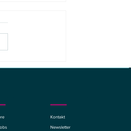
necraft Movie:
ial Screening in Köln
riere
Informationen
Kontakt
ere
Newsletter
Jobs