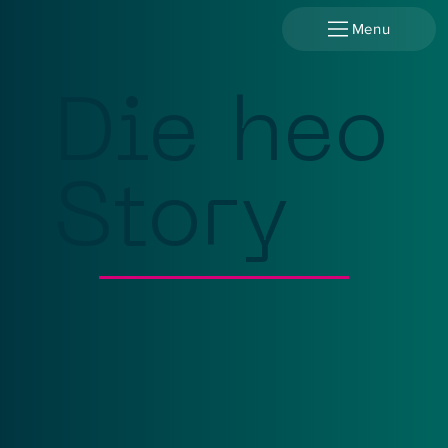
Menu
Die heo
Story