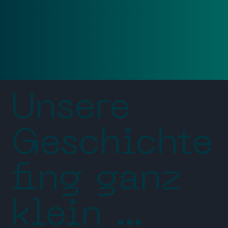
Unsere
Geschichte
fing ganz
klein …