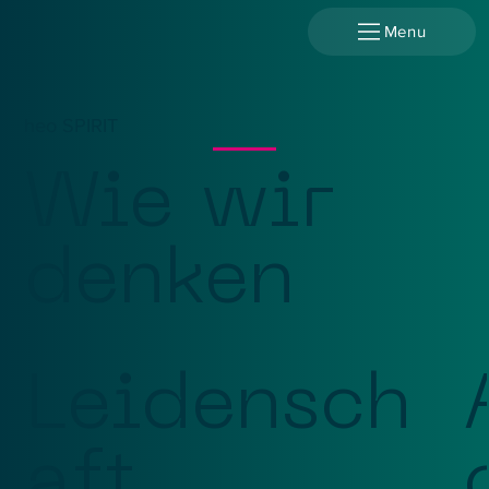
Menu
heo SPIRIT
Wie wir
denken
Leidensch
aft