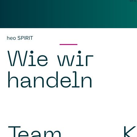
erfo
heo SPIRIT
Wie wir
handeln
Team
K