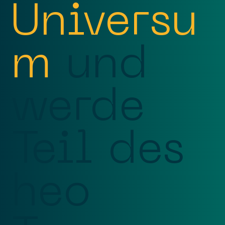
Universu
m
und
werde
Teil des
heo