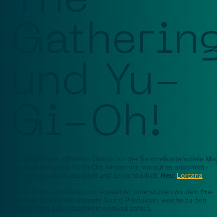
The
Gatherin
und Yu-
Gi-Oh!
Als langjähriger, offizieller Distributor der Sammelkartenspiele Mag
The Gathering und Yu-Gi-Oh!, wissen wir, worauf es ankommt -
allem voran: Zuverlässigkeit und Erreichbarkeit.
Neu:
Lorcana
Wenn du uns als Distributor auswählst, unterstützen wir dein Pre-
Release mit unseren Ultimate Guard Produkten, welche zu den
beliebtesten Zubehörartikeln weltweit zählen.