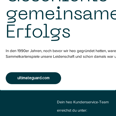
gemeinsam
Erfolgs
In den 1990er Jahren, noch bevor wir heo gegründet hatten, ware
Sammelkartenspiele unsere Leidenschaft und schon damals war u
Anspruch an Zubehörprodukte sehr hoch. Doch dieser blieb vorer
unerfüllt und so begannen wir über die Jahre unsere eigenen 
Produktideen reifen zu lassen. Diese beschäftigen uns nun schon 
ultimateguard.com
Jahre, denn solange benutzen wir Zubehörprodukte als 
Sammelkartenspieler schon.

2012 war es endlich so weit. Mit der Erschaffung der Marke Ultima
Guard und der Realisierung unserer langjährig gereiften Produkti
Dein heo Kundenservice-Team
wurden wir nicht nur unseren eigenen, hohen Ansprüchen gerecht,
erreichst du unter:
sondern - und das bereitet uns nach wie vor die größte Freude - w