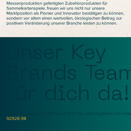
Massenproduktion gefertigten Zubehörprodukten für
Sammelkartenspiele, freuen wir uns nicht nur unsere
Marktposition als Pionier und Innovator bestätigen zu können,
sondern vor allem einen wertvollen, ökologischen Beitrag zur
positiven Veränderung unserer Branche leisten zu können.
Unser Key
Brands Team
für dich da!
Du erreichst uns von Mo-Fr von 9-17 Uhr unter
tcg@heo.com
oder
92928-98
.