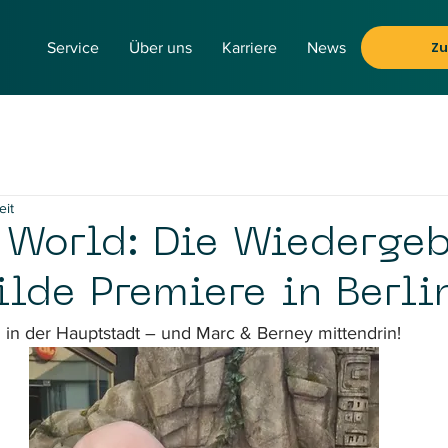
Z
Service
Über uns
Karriere
News
eit
c World: Die Wiedergeb
ilde Premiere in Berli
 in der Hauptstadt – und Marc & Berney mittendrin! 