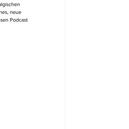
lgischen 
nes, neue 
esen Podcast 