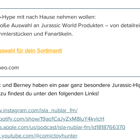
no-Hype mit nach Hause nehmen wollen: 
große Auswahl an Jurassic World Produkten – von detailre
mmlerstücken und Fanartikeln. 
swahl für dein Sortiment!
heo.com
c und Berney haben ein paar ganz besondere Jurassic-Hig
zu findest du unter den folgenden Links! 
w.instagram.com/isla_nublar_fm/
.spotify.com/show/19aq1CaJyZxM8luY4kylcH
ts.apple.com/us/podcast/isla-nublar-fm/id1818766370
w.youtube.com/@comictoyhunter