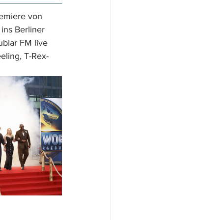
emiere von 
ins Berliner 
blar FM live 
eling, T-Rex-