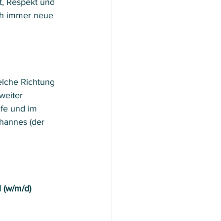
t, Respekt und 
ch immer neue 
elche Richtung 
weiter 
fe und im 
hannes (der 
 (w/m/d)