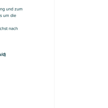
ung und zum 
s um die 
chst nach 
/d)