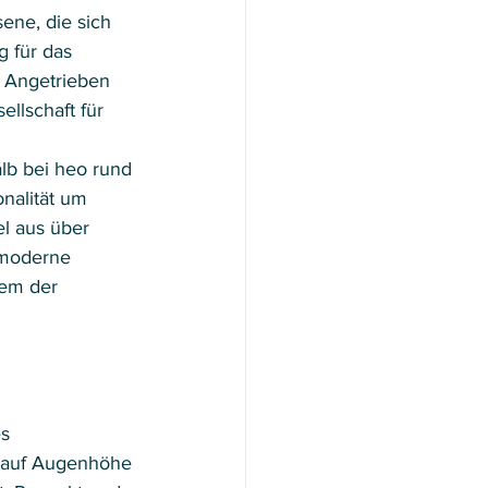
ene, die sich 
 für das 
 Angetrieben 
llschaft für 
lb bei heo rund 
nalität um 
l aus über 
moderne 
nem der 
s 
d auf Augenhöhe 