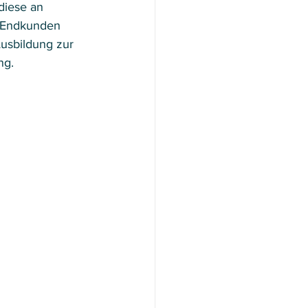
diese an 
 Endkunden 
usbildung zur 
g.  