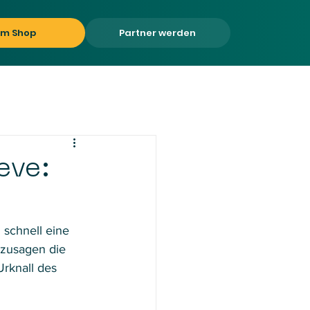
um Shop
Partner werden
eve:
 schnell eine 
ozusagen die 
Urknall des 