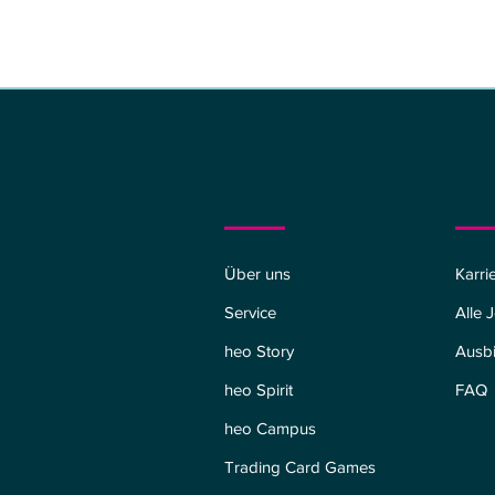
Wer wir sind
Kar
Über uns
Karri
Service
Alle 
heo Story
Ausb
heo Spirit
FAQ
heo Campus
Trading Card Games