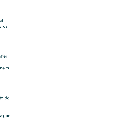
el
 los
ffer
xheim
ito de
 según