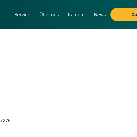
Z
Service
Über uns
Karriere
News
)7276