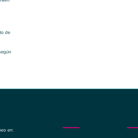
ito de
 según
Quiénes somos
Inf
heo en: