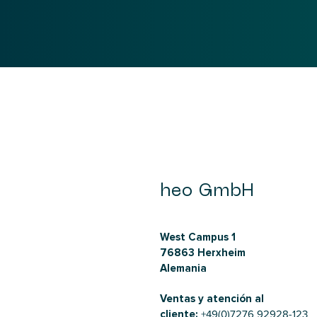
heo GmbH
West Campus 1
76863 Herxheim
Alemania
Ventas y atención al
cliente:
+49(0)7276 92928-123