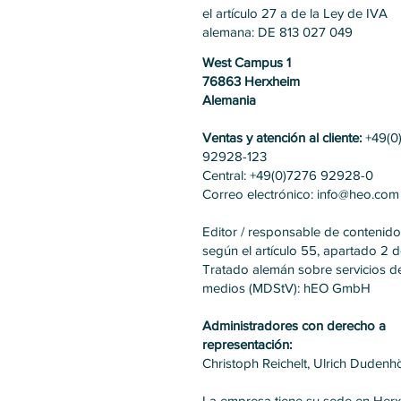
el artículo 27 a de la Ley de IVA
alemana: DE 813 027 049
West Campus 1
76863 Herxheim
Alemania
Ventas y atención al cliente:
+49(0
92928-123
Central: +49(0)7276 92928-0
Correo electrónico: info@heo.com
Editor / responsable de contenido
según el artículo 55, apartado 2 d
Tratado alemán sobre servicios de
medios (MDStV): hEO GmbH
Administradores con derecho a
representación:
Christoph Reichelt, Ulrich Dudenhö
La empresa tiene su sede en Her