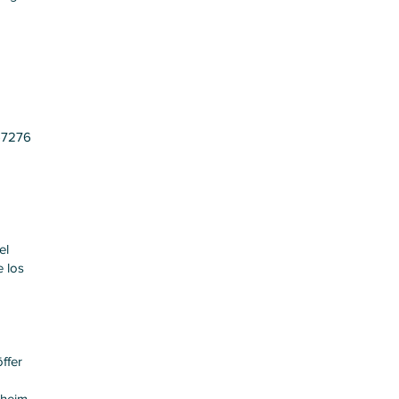
)7276
el
 los
ffer
xheim