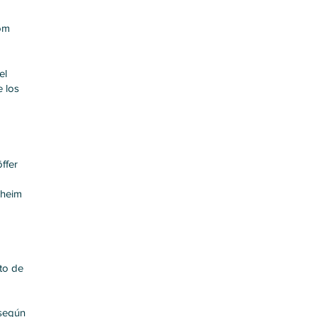
om
el
e los
a
ffer
xheim
ito de
 según