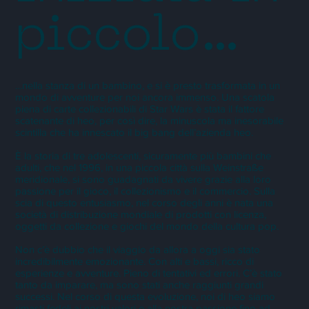
piccolo…
…nella stanza di un bambino, e si è presto trasformata in un
mondo di avventure per noi ancora immenso. Una scatola
piena di carte collezionabili di Star Wars è stata il fattore
scatenante di heo, per così dire, la minuscola ma inesorabile
scintilla che ha innescato il big bang dell’azienda heo.
È la storia di tre adolescenti, sicuramente più bambini che
adulti, che nel 1996, in una piccola città sulla Weinstraße
meridionale, si sono guadagnati da vivere grazie alla loro
passione per il gioco, il collezionismo e il commercio. Sulla
scia di questo entusiasmo, nel corso degli anni è nata una
società di distribuzione mondiale di prodotti con licenza,
oggetti da collezione e giochi del mondo della cultura pop.
Non c’è dubbio che il viaggio da allora a oggi sia stato
incredibilmente emozionante. Con alti e bassi, ricco di
esperienze e avventure. Pieno di tentativi ed errori. C’è stato
tanto da imparare, ma sono stati anche raggiunti grandi
successi. Nel corso di questa evoluzione, noi di heo siamo
rimasti fedeli ai nostri valori e alla nostra passione fino ad