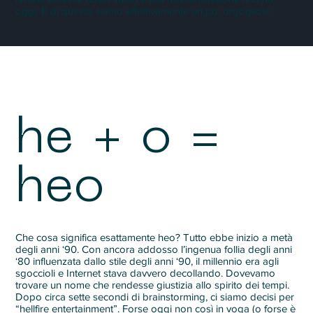
oggi. E di questo siamo effettivamente un po’ orgogliosi.
he + o =
heo
Che cosa significa esattamente heo? Tutto ebbe inizio a metà
degli anni ‘90. Con ancora addosso l’ingenua follia degli anni
‘80 influenzata dallo stile degli anni ‘90, il millennio era agli
sgoccioli e Internet stava davvero decollando. Dovevamo
trovare un nome che rendesse giustizia allo spirito dei tempi.
Dopo circa sette secondi di brainstorming, ci siamo decisi per
“hellfire entertainment”. Forse oggi non così in voga (o forse è