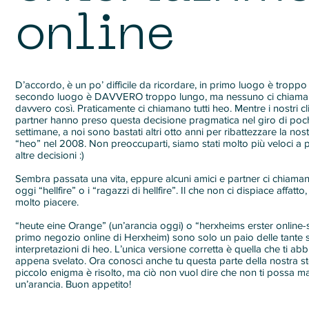
online
D’accordo, è un po’ difficile da ricordare, in primo luogo è troppo
secondo luogo è DAVVERO troppo lungo, ma nessuno ci chiama
davvero così. Praticamente ci chiamano tutti heo. Mentre i nostri cli
partner hanno preso questa decisione pragmatica nel giro di poc
settimane, a noi sono bastati altri otto anni per ribattezzare la no
“heo” nel 2008. Non preoccuparti, siamo stati molto più veloci a
altre decisioni :)
Sembra passata una vita, eppure alcuni amici e partner ci chiama
oggi “hellfire” o i “ragazzi di hellfire”. Il che non ci dispiace affatto,
molto piacere.
“heute eine Orange” (un’arancia oggi) o “herxheims erster online-s
primo negozio online di Herxheim) sono solo un paio delle tante 
interpretazioni di heo. L’unica versione corretta è quella che ti a
appena svelato. Ora conosci anche tu questa parte della nostra stor
piccolo enigma è risolto, ma ciò non vuol dire che non ti possa m
un’arancia. Buon appetito!