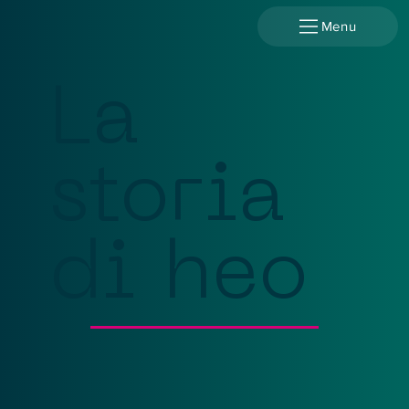
Menu
La
storia
di heo