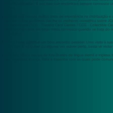
relação comercial. É por isso que encontrará sempre connosco 
direto.
Graças aos nossos muitos anos de experiência na distribuição 
apaixonados, podemos dar-lhe os melhores conselhos sobre JCC
Colecionáveis (TCG - Trading Card Games / CCG - Collectible Ca
Mas também está em boas mãos connosco quando se trata do r
produtos.
Nada pode substituir um bom encontro pessoal. Uma visita à sua 
para nós. E se quiser ou alguma vez estiver perto, basta vir visitar
Além da nossa equipa de Key Brands de língua alemã e inglesa
em Inglaterra, França, Itália e Espanha com as quais pode comuni