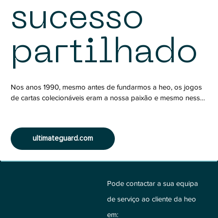
sucesso
partilhado
Nos anos 1990, mesmo antes de fundarmos a heo, os jogos 
de cartas colecionáveis eram a nossa paixão e mesmo nessa 
altura os nossos padrões para produtos acessórios eram 
muito elevados. Mas isto permaneceu por enquanto por 
cumprir e por isso começámos a deixar as nossas próprias 
ultimateguard.com
ideias de produtos amadurecer ao longo dos anos. Já 
utilizamos produtos acessórios como jogadores de cartas 
colecionáveis há mais de 30 anos.

Em 2012, tinha finalmente chegado o momento. Com a 
Pode contactar a sua equipa
criação da marca Ultimate Guard e a realização das nossas 
de serviço ao cliente da heo
ideias de produtos de longa data, não só atingimos os 
em:
nossos próprios padrões elevados, mas - e isto ainda nos dá 