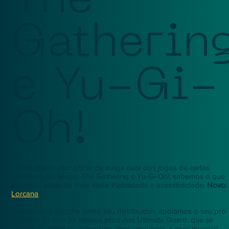
The
Gatherin
e Yu-Gi-
Oh!
Como distribuidor oficial de longa data dos jogos de cartas
colecionáveis Magic: The Gathering e Yu-Gi-Oh!, sabemos o que
importa - antes de mais nada: Fiabilidade e acessibilidade.
Novo:
Lorcana
Quando nos escolhe como seu distribuidor, apoiamos o seu pré-
lançamento com os nossos produtos Ultimate Guard, que se
encontram entre os acessórios mais populares a nível mundial.