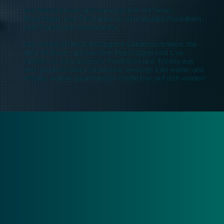
heo Media kreiert und versorgt dich mit News,
Reportagen und Talkshows zu den neusten Produkten
und Trends des heoversums.
heo media ist heos hauseigene Contentschmiede, die
dich mit News, spannenden Reportagen und Live-
Inhalten zu den neuesten Produkten und Trends aus
dem popkulturellen Universum versorgt. Lies weiter und
erfahre, welche spannenden Inhalte hier auf dich warten!