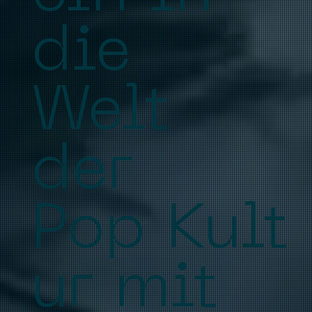
die
Welt
der
Pop Kult
ur mit