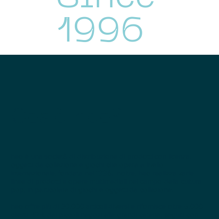
1996
Cos'è heo?
heo è una società di distribuzione di prodotti con licenza,
oggetti da collezione e giochi che opera a livello
internazionale, fondata nel 1996. Inoltre, heo realizza varie
linee di prodotti e opere multimediali nel campo della cultura
pop, in particolare di giochi e oggetti da collezione.
heo offre più di 30.000 articoli diversi e rifornisce oltre 5.000
clienti B2B, dai piccoli negozi alle grandi catene, seguiti con