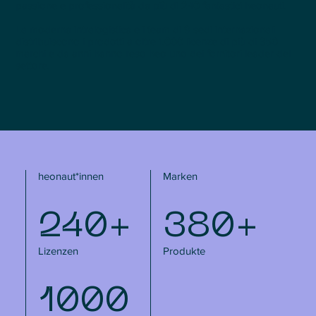
passione e professionalità da più di 240 fantastici heonauti.
La moderna intralogistica e i team di 9 sedi internazionali
distribuiscono i prodotti a oltre 1.000 licenze di più di 350
marchi e da anni hanno reso heo uno dei fornitori leader del
settore.
heonaut*innen
Marken
240+
380+
Lizenzen
Produkte
1000