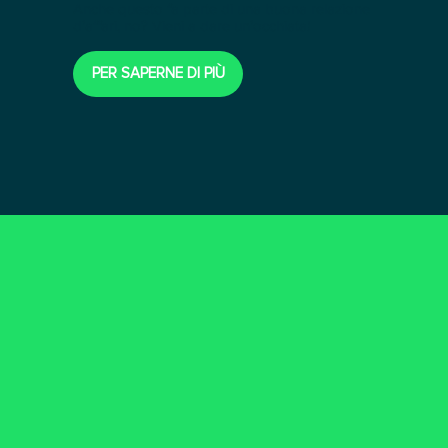
Anche questo fa parte di una buona relazione
d’affari, no? Vieni a dare un’occhiata!
PER SAPERNE DI PIÙ