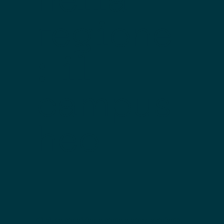
nella
regione
: il
campus
heo
Ci piace condividere come e dove lavoriamo.