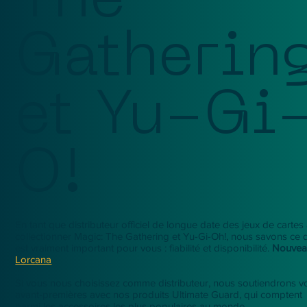
The
Gatherin
et Yu-Gi
O!
En tant que distributeur officiel de longue date des jeux de cartes
collectionner Magic: The Gathering et Yu-Gi-Oh!, nous savons ce 
est vraiment important pour vous : fiabilité et disponibilité.
Nouvea
Lorcana
Si vous nous choisissez comme distributeur, nous soutiendrons v
avant-premières avec nos produits Ultimate Guard, qui comptent
parmi les accessoires les plus populaires au monde.