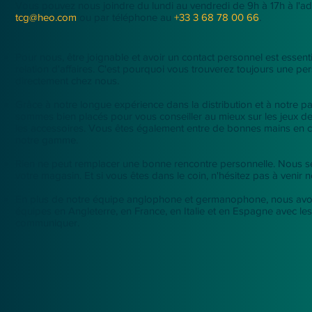
Vous pouvez nous joindre du lundi au vendredi de 9h à 17h à l'ad
tcg@heo.com
ou par téléphone au
+33 3 68 78 00 66
.
Pour nous, être joignable et avoir un contact personnel est essen
relation d'affaires. C'est pourquoi vous trouverez toujours une pe
directement chez nous.
Grâce à notre longue expérience dans la distribution et à notre pa
sommes bien placés pour vous conseiller au mieux sur les jeux de 
les accessoires. Vous êtes également entre de bonnes mains en c
notre gamme.
Rien ne peut remplacer une bonne rencontre personnelle. Nous ser
votre magasin. Et si vous êtes dans le coin, n'hésitez pas à venir n
En plus de notre équipe anglophone et germanophone, nous av
équipes en Angleterre, en France, en Italie et en Espagne avec l
communiquer.